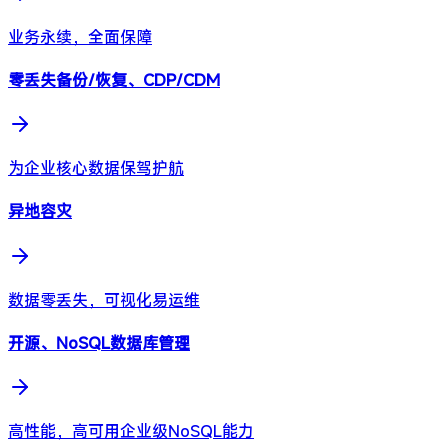
业务永续，全面保障
零丢失备份/恢复、CDP/CDM
为企业核心数据保驾护航
异地容灾
数据零丢失，可视化易运维
开源、NoSQL数据库管理
高性能，高可用企业级NoSQL能力