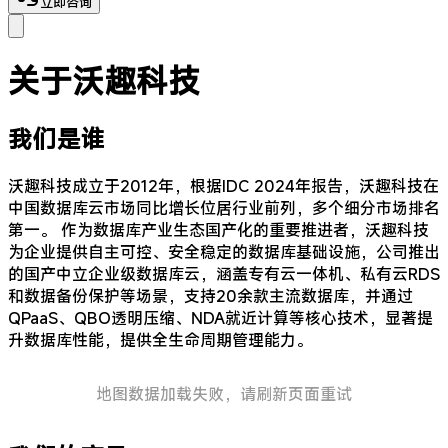
立即咨询
关于沃趣科技
我们是谁
沃趣科技成立于2012年，根据IDC 2024年报告，沃趣科技在
中国数据库云市场同比增长位居行业前列，多个细分市场排名
第一。 作为数据库产业生态国产化的重要推进者，沃趣科技
为企业提供自主可控、安全稳定的数据库基础设施，公司推出
的国产中立企业级数据库云，涵盖专有云一体机、私有云RDS
和数据备份保护等场景，支持20余款主流数据库，并通过
QPaaS、QBO透明压缩、NDA就近计算等核心技术，显著提
升数据库性能，提供全生命周期管理能力。
地图数据加载失败，请刷新页面重试