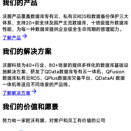
我们的产品
沃趣产品覆盖数据库专有云、私有云RDS和数据备份保护三大
体系，支持20+款全球及国产主流数据库，十倍级提升数据库
性能，为每一种数据库提供企业级全生命周期的管理能力。
了解产品
我们的解决方案
沃趣科技为40+行业、80+场景的提供多样化的数据库基础设
施解决方案，研发了QData数据库专有云一体机、QFusion
数据库私有云RDS、QPlus数据库灾备平台、QDataAI 数据
一体机等适应不同场景的产品线。
了解解决方案
我们的价值和愿景
努力做一家肥沃有趣、对客户和员工有价值的公司