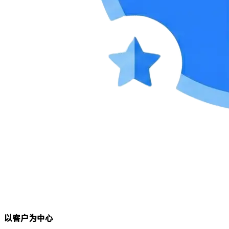
以客户为中心