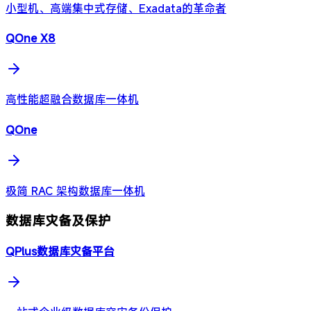
小型机、高端集中式存储、Exadata的革命者
QOne X8
高性能超融合数据库一体机
QOne
极简 RAC 架构数据库一体机
数据库灾备及保护
QPlus数据库灾备平台