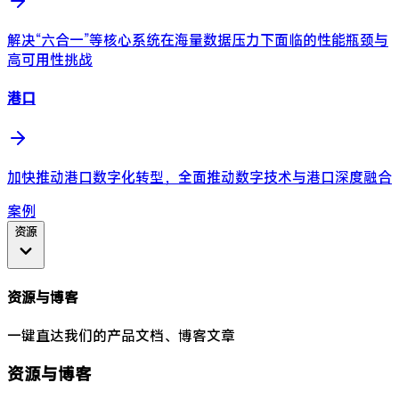
解决“六合一”等核心系统在海量数据压力下面临的性能瓶颈与
高可用性挑战
港口
加快推动港口数字化转型，全面推动数字技术与港口深度融合
案例
资源
资源与博客
一键直达我们的产品文档、博客文章
资源与博客