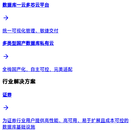
数据库一云多芯云平台
统一可视化管理、敏捷交付
多类型国产数据库私有云
全栈国产化，自主可控，完美适配
行业解决方案
证券
为证券行业用户提供高性能、高可用、易于扩展且成本可控的
数据库基础设施