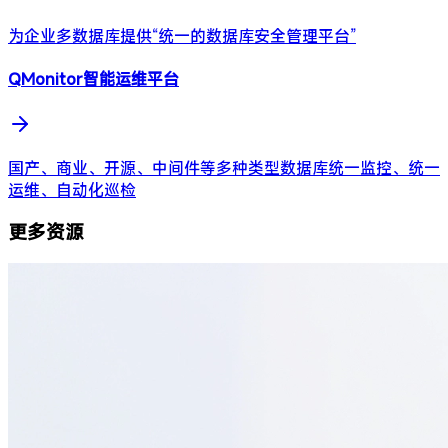
为企业多数据库提供“统一的数据库安全管理平台”
QMonitor智能运维平台
国产、商业、开源、中间件等多种类型数据库统一监控、统一
运维、自动化巡检
更多资源