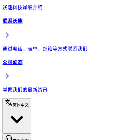
沃趣科技详细介绍
联系沃趣
通过电话、表单、邮箱等方式联系我们
公司动态
掌握我们的最新资讯
简体中文