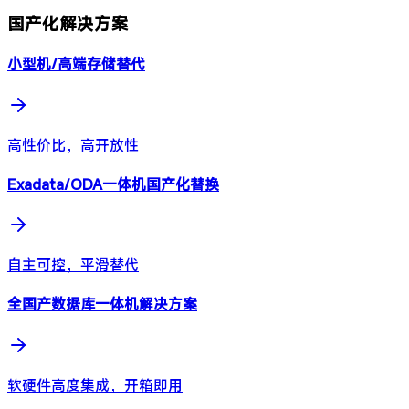
国产化解决方案
小型机/高端存储替代
高性价比，高开放性
Exadata/ODA一体机国产化替换
自主可控，平滑替代
全国产数据库一体机解决方案
软硬件高度集成，开箱即用