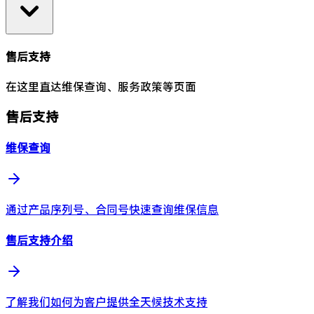
售后支持
在这里直达维保查询、服务政策等页面
售后支持
维保查询
通过产品序列号、合同号快速查询维保信息
售后支持介绍
了解我们如何为客户提供全天候技术支持