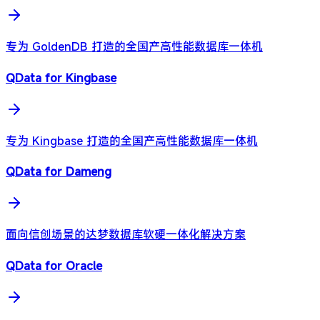
专为 GoldenDB 打造的全国产高性能数据库一体机
QData for Kingbase
专为 Kingbase 打造的全国产高性能数据库一体机
QData for Dameng
面向信创场景的达梦数据库软硬一体化解决方案
QData for Oracle