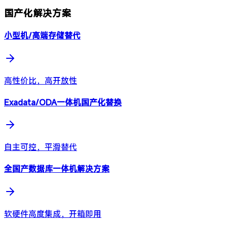
国产化解决方案
小型机/高端存储替代
高性价比，高开放性
Exadata/ODA一体机国产化替换
自主可控，平滑替代
全国产数据库一体机解决方案
软硬件高度集成，开箱即用