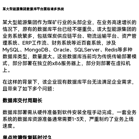
某大型能源集团数据库平台面临诸多挑战
某大型能源集团作为煤矿行业的头部企业，在业务高速增长的
情况下，原有的数据库平台已经不堪重负。该大型能源集团的
业务系统繁多，包括煤炭供应链平台、物流运输平台、资产管
理系统、ERP工作流、财务系统等近百套系统，涉及
MySQL、MongoDB、Oracle、SQLServer、Redis等多种
数据库类型，数量庞大。这些数据库当前均为传统传输部署模
式，部分部署在独立的x86服务器上，部分则部署在虚拟机
上。
在这样的背景下，该企业现有数据库平台无法满足企业需求，
且带来了如下多个问题：
数据库交付周期长
数据库部署需从硬件准备到软件安装全程手动完成，一套业务
系统的数据库资源准备通常需要1-3天，严重制约了业务上线
速度。
单点故障恢复耗时过久