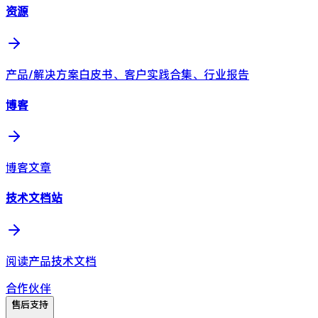
资源
产品/解决方案白皮书、客户实践合集、行业报告
博客
博客文章
技术文档站
阅读产品技术文档
合作伙伴
售后支持