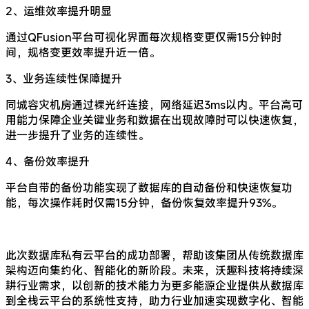
2、运维效率提升明显
通过QFusion平台可视化界面每次规格变更仅需15分钟时
间，规格变更效率提升近一倍。
3、业务连续性保障提升
同城容灾机房通过裸光纤连接，网络延迟3ms以内。平台高可
用能力保障企业关键业务和数据在出现故障时可以快速恢复，
进一步提升了业务的连续性。
4、备份效率提升
平台自带的备份功能实现了数据库的自动备份和快速恢复功
能，每次操作耗时仅需15分钟，备份恢复效率提升93%。
此次数据库私有云平台的成功部署，帮助该集团从传统数据库
架构迈向集约化、智能化的新阶段。未来，沃趣科技将持续深
耕行业需求，以创新的技术能力为更多能源企业提供从数据库
到全栈云平台的系统性支持，助力行业加速实现数字化、智能