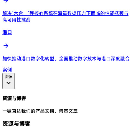
解决“六合一”等核心系统在海量数据压力下面临的性能瓶颈与
高可用性挑战
港口
加快推动港口数字化转型，全面推动数字技术与港口深度融合
案例
资源
资源与博客
一键直达我们的产品文档、博客文章
资源与博客