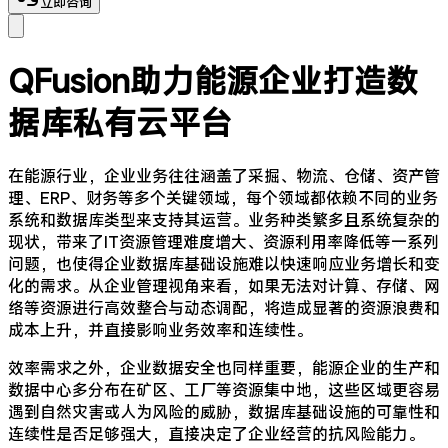
立即咨询
QFusion助力能源企业打造数
据库私有云平台
在能源行业，企业业务往往涵盖了采掘、物流、仓储、资产管
理、ERP、财务等多个关键领域，每个领域都依赖不同的业务
系统和数据库类型来支持其运营。业务种类繁多且系统复杂的
现状，带来了IT资源管理难度增大、资源利用率降低等一系列
问题，也使得企业数据库基础设施难以快速响应业务增长和变
化的需求。从企业管理视角来看，如果无法对计算、存储、网
络等资源进行高效整合与动态调配，将造成显著的资源浪费和
成本上升，并直接影响业务效率和连续性。
效率需求之外，企业数据安全也同样重要，能源企业的生产和
数据中心多分布在矿区、工厂等资源集中地，这些区域更容易
遇到自然灾害或人为风险的威胁，数据库基础设施的可靠性和
连续性是否足够强大，直接决定了企业经营的抗风险能力。