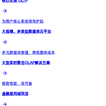
核心交易 OLTP
为用户核心系统保驾护航
大规模、多类型数据库云平台
多元数据库管理，降低整体成本
大型实时数仓OLAP解决方案
极致性能，高可靠
金融级同城双活