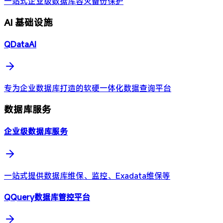
一站式企业级数据库容灾备份保护
AI 基础设施
QDataAI
专为企业数据库打造的软硬一体化数据查询平台
数据库服务
企业级数据库服务
一站式提供数据库维保、监控、Exadata维保等
QQuery数据库管控平台