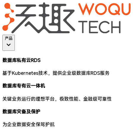
产品
数据库私有云RDS
基于Kubernetes技术，提供企业级数据库RDS服务
数据库专有云一体机
关键业务运行的理想平台，极致性能、金融级可靠性
数据库灾备及保护
为企业数据安全保驾护航