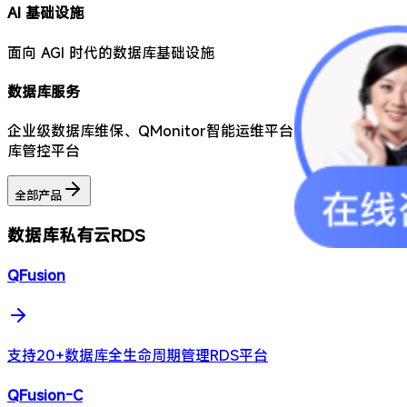
AI 基础设施
面向 AGI 时代的数据库基础设施
数据库服务
企业级数据库维保、QMonitor智能运维平台、QQuery数据
库管控平台
全部产品
数据库私有云RDS
QFusion
支持20+数据库全生命周期管理RDS平台
QFusion-C