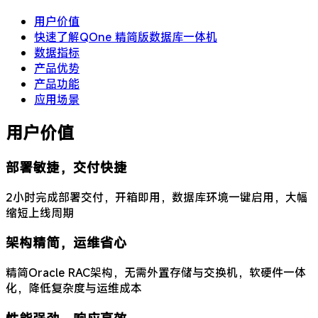
用户价值
快速了解QOne 精简版数据库一体机
数据指标
产品优势
产品功能
应用场景
用户价值
部署敏捷，交付快捷
2小时完成部署交付，开箱即用，数据库环境一键启用，大幅
缩短上线周期
架构精简，运维省心
精简Oracle RAC架构，无需外置存储与交换机，软硬件一体
化，降低复杂度与运维成本