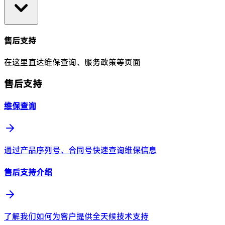
售后支持
在这里直达维保查询、服务政策等页面
售后支持
维保查询
通过产品序列号、合同号快速查询维保信息
售后支持介绍
了解我们如何为客户提供全天候技术支持