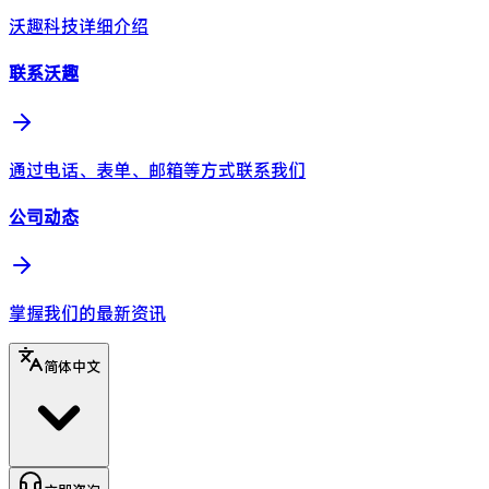
沃趣科技详细介绍
联系沃趣
通过电话、表单、邮箱等方式联系我们
公司动态
掌握我们的最新资讯
简体中文