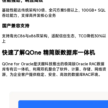
性能强劲，响应高效
基础性能达传统架构10倍、全闪方案5倍以上，100GB+ SQL
吞吐能力，支撑高并发核心业务
国产兼容支持
支持海光C86与x86双架构，适配信创生态，TCO降低30%以
上
快速了解QOne 精简版数据库一体机
QOne for Oracle是沃趣科技推出的极简版Oracle RAC数据
库专有云一体机，利用双机整合了软件、计算、存储、网络资
源，为企业客户提供稳定、安全、高效的数据库RAC环境。