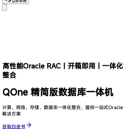
立即咨询
高性能Oracle RAC丨开箱即用丨一体化
整合
QOne 精简版数据库一体机
计算、网络、存储、数据库一体化整合，提供一站式Oracle
解决方案
获取白皮书