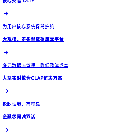
核心交易 OLTP
为用户核心系统保驾护航
大规模、多类型数据库云平台
多元数据库管理，降低整体成本
大型实时数仓OLAP解决方案
极致性能，高可靠
金融级同城双活